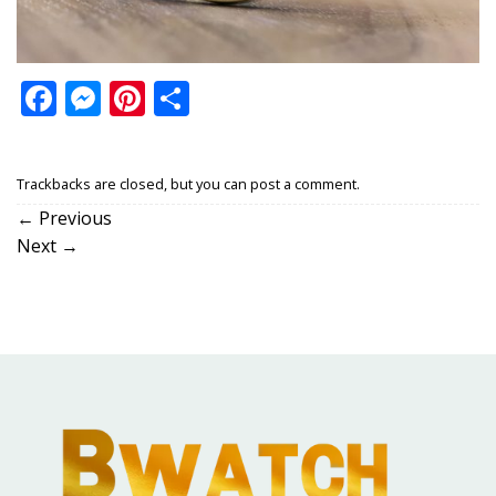
Facebook
Messenger
Pinterest
Share
Trackbacks are closed, but you can
post a comment
.
←
Previous
Next
→