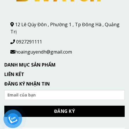
12 Lê Qúy Đôn , Phường 1 , Tp Đông Hà , Quảng
Trị
0927291111
hoainguyendh@gmail.com
DANH MỤC SẢN PHẨM
LIÊN KẾT
ĐĂNG KÝ NHẬN TIN