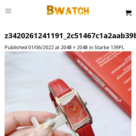
Skip
to
content
z3420261241191_2c51467c1a2aab39
Published
01/06/2022
at
2048 × 2048
in
Starke 139PL