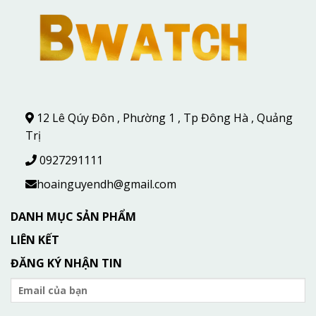
12 Lê Qúy Đôn , Phường 1 , Tp Đông Hà , Quảng
Trị
0927291111
hoainguyendh@gmail.com
DANH MỤC SẢN PHẨM
LIÊN KẾT
ĐĂNG KÝ NHẬN TIN