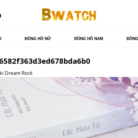
0
U
ĐỒNG HỒ NỮ
ĐỒNG HỒ NAM
ĐỒNG
96582f363d3ed678bda6b0
ki Dream Rock