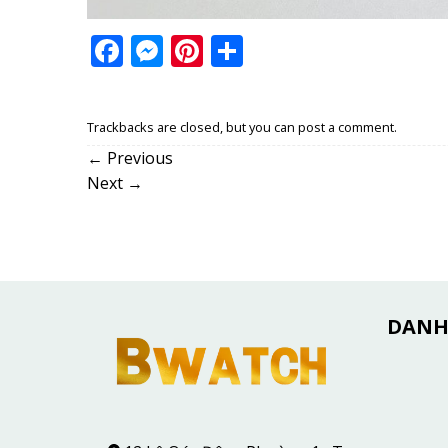
Facebook
Messenger
Pinterest
Share
Trackbacks are closed, but you can
post a comment
.
←
Previous
Next
→
DANH