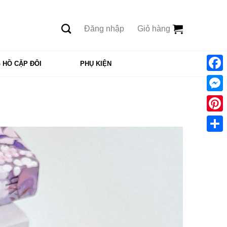
Đăng nhập
Giỏ hàng
 HỒ CẶP ĐÔI
PHỤ KIỆN
Face
Mess
Pinte
Shar