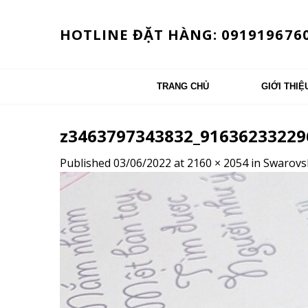
Skip
to
HOTLINE ĐẶT HÀNG: 091919676
content
TRANG CHỦ
GIỚI THIỆ
z3463797343832_9163623322
Published
03/06/2022
at
2160 × 2054
in
Swarovs