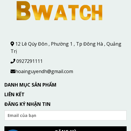
12 Lê Qúy Đôn , Phường 1 , Tp Đông Hà , Quảng
Trị
0927291111
hoainguyendh@gmail.com
DANH MỤC SẢN PHẨM
LIÊN KẾT
ĐĂNG KÝ NHẬN TIN