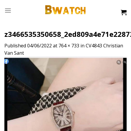
Skip
to
content
z3466535350658_2ed809a4e71e2287
Published
04/06/2022
at
764 × 733
in
CV4843 Christian
Van Sant