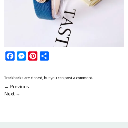
Facebook
Messenger
Pinterest
Share
Trackbacks are closed, but you can
post a comment
.
←
Previous
Next
→