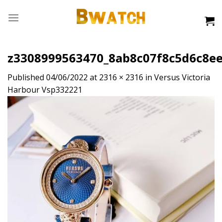
Skip
to
content
z3308999563470_8ab8c07f8c5d6c8e
Published
04/06/2022
at
2316 × 2316
in
Versus Victoria
Harbour Vsp332221