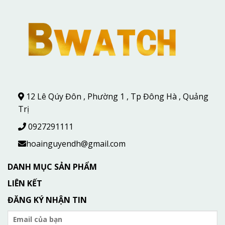
12 Lê Qúy Đôn , Phường 1 , Tp Đông Hà , Quảng
Trị
0927291111
hoainguyendh@gmail.com
DANH MỤC SẢN PHẨM
LIÊN KẾT
ĐĂNG KÝ NHẬN TIN