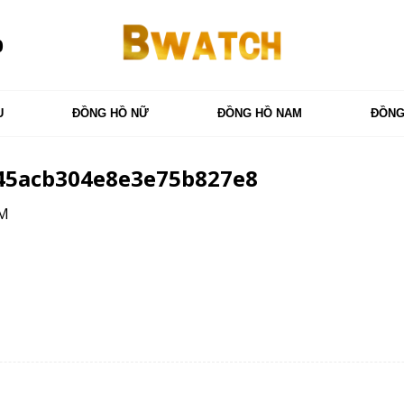
0
U
ĐỒNG HỒ NỮ
ĐỒNG HỒ NAM
ĐỒNG
45acb304e8e3e75b827e8
AM