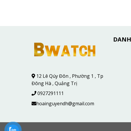
DANH
12 Lê Qúy Đôn , Phường 1 , Tp
Đông Hà , Quảng Trị
0927291111
hoainguyendh@gmail.com