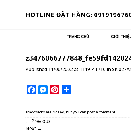
Skip
to
HOTLINE ĐẶT HÀNG: 091919676
content
TRANG CHỦ
GIỚI THIỆ
z3476066777848_fe59fd14202
Published
11/06/2022
at
1119 × 1716
in
SK 027
Facebook
Messenger
Pinterest
Share
Trackbacks are closed, but you can
post a comment
.
←
Previous
Next
→