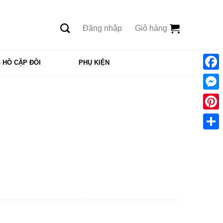
Đăng nhập
Giỏ hàng
 HỒ CẶP ĐÔI
PHỤ KIỆN
Face
Mess
Pinte
Shar