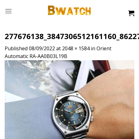
Skip
to
content
277676138_3847306512161160_8622
Published
08/09/2022
at
2048 × 1584
in
Orient
Automatic RA-AA0B03L19B