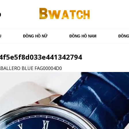
0
U
ĐỒNG HỒ NỮ
ĐỒNG HỒ NAM
ĐỒNG
4f5e5f8d033e441342794
ABALLERO BLUE FAG00004D0