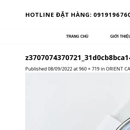
Skip
to
HOTLINE ĐẶT HÀNG: 091919676
content
TRANG CHỦ
GIỚI THIỆ
z3707074370721_31d0cb8bca1
Published
08/09/2022
at
960 × 719
in
ORIENT C