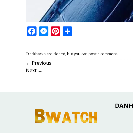
Facebook
Messenger
Pinterest
Share
Trackbacks are closed, but you can
post a comment
.
←
Previous
Next
→
DANH