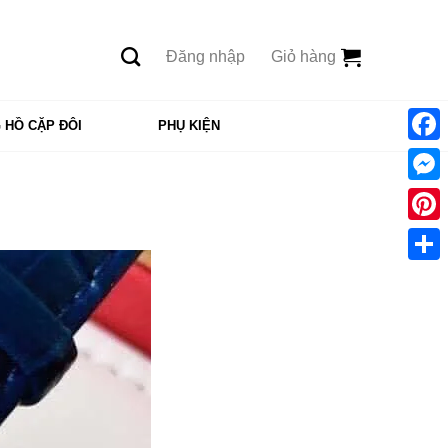
Đăng nhập
Giỏ hàng
 HỒ CẶP ĐÔI
PHỤ KIỆN
Face
Mess
Pinte
Shar