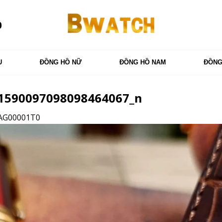
0
U
ĐỒNG HỒ NỮ
ĐỒNG HỒ NAM
ĐỒNG
1590097098098464067_n
FAG00001T0