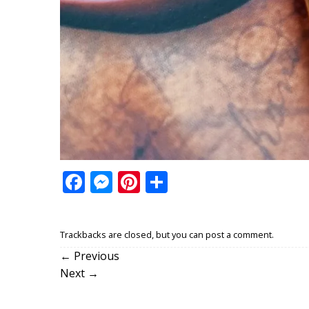
Facebook
Messenger
Pinterest
Share
Trackbacks are closed, but you can
post a comment
.
←
Previous
Next
→