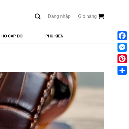
Đăng nhập
Giỏ hàng
 HỒ CẶP ĐÔI
PHỤ KIỆN
Face
Mess
Pinte
Shar