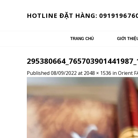
Skip
to
HOTLINE ĐẶT HÀNG: 091919676
content
TRANG CHỦ
GIỚI THIỆ
295380664_765703901441987_
Published
08/09/2022
at
2048 × 1536
in
Orient 