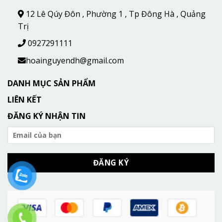
12 Lê Qúy Đôn , Phường 1 , Tp Đông Hà , Quảng
Trị
0927291111
hoainguyendh@gmail.com
DANH MỤC SẢN PHẨM
LIÊN KẾT
ĐĂNG KÝ NHẬN TIN