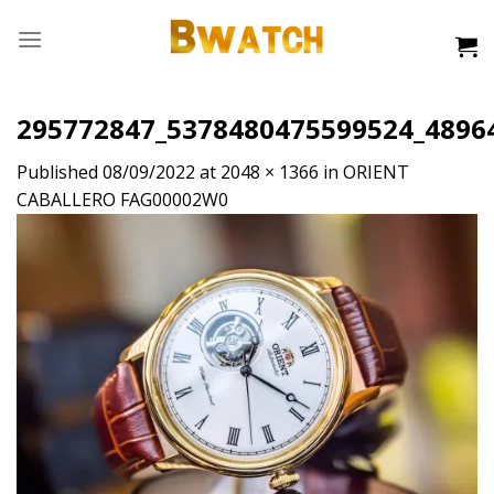
Skip
to
content
295772847_5378480475599524_4896
Published
08/09/2022
at
2048 × 1366
in
ORIENT
CABALLERO FAG00002W0