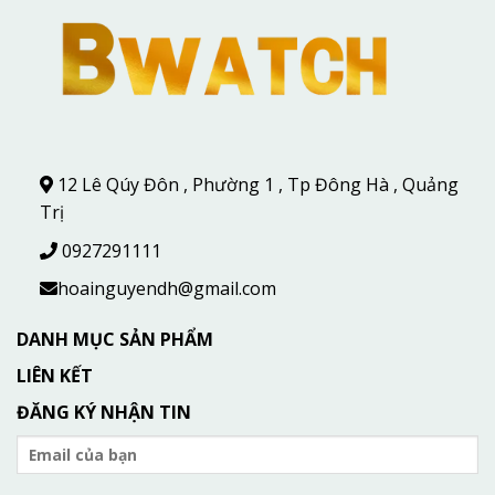
12 Lê Qúy Đôn , Phường 1 , Tp Đông Hà , Quảng
Trị
0927291111
hoainguyendh@gmail.com
DANH MỤC SẢN PHẨM
LIÊN KẾT
ĐĂNG KÝ NHẬN TIN