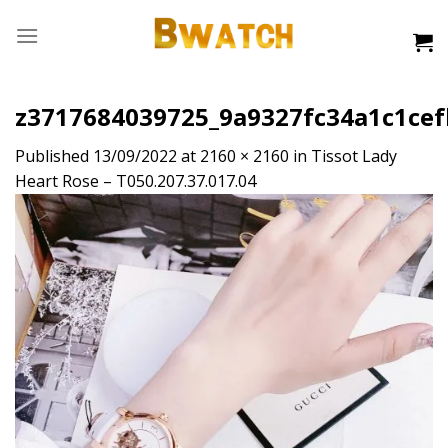
Skip
to
content
z3717684039725_9a9327fc34a1c1ce
Published
13/09/2022
at
2160 × 2160
in
Tissot Lady
Heart Rose – T050.207.37.017.04