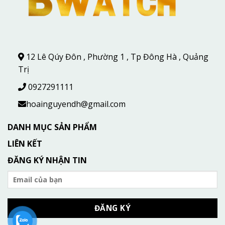
12 Lê Qúy Đôn , Phường 1 , Tp Đông Hà , Quảng
Trị
0927291111
hoainguyendh@gmail.com
DANH MỤC SẢN PHẨM
LIÊN KẾT
ĐĂNG KÝ NHẬN TIN