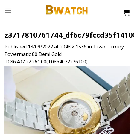
Skip
to
content
z3717810761744_df6c79fccd35f141
Published
13/09/2022
at
2048 × 1536
in
Tissot Luxury
Powermatic 80 Demi Gold
T086.407.22.261.00(T0864072226100)