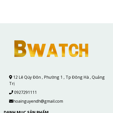
12 Lê Qúy Đôn , Phường 1 , Tp Đông Hà , Quảng
Trị
0927291111
hoainguyendh@gmail.com
DANH MỤC SẢN PHẨM