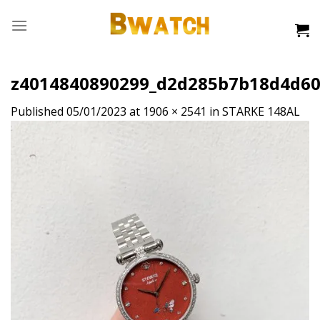
Skip
to
content
z4014840890299_d2d285b7b18d4d6
Published
05/01/2023
at
1906 × 2541
in
STARKE 148AL