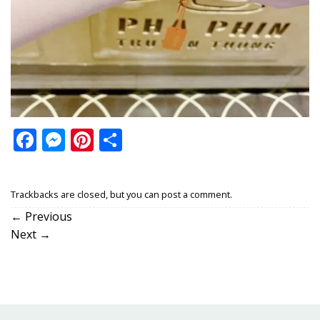
Facebook
Messenger
Pinterest
Share
Trackbacks are closed, but you can
post a comment
.
←
Previous
Next
→