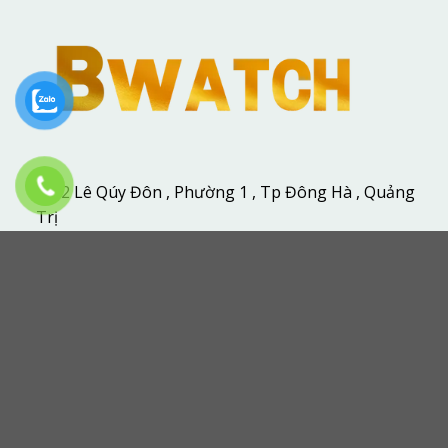
12 Lê Qúy Đôn , Phường 1 , Tp Đông Hà , Quảng
Trị
0927291111
hoainguyendh@gmail.com
DANH MỤC SẢN PHẨM
LIÊN KẾT
ĐĂNG KÝ NHẬN TIN