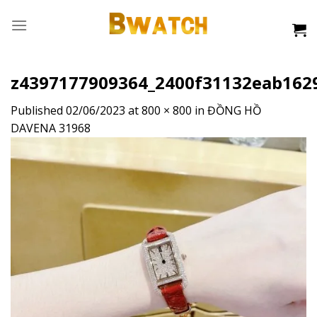
Skip
to
content
z4397177909364_2400f31132eab162
Published
02/06/2023
at
800 × 800
in
ĐỒNG HỒ
DAVENA 31968