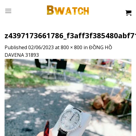
Skip
to
content
z4397173661786_f3aff3f385480abf
Published
02/06/2023
at
800 × 800
in
ĐỒNG HỒ
DAVENA 31893