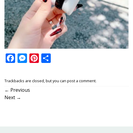
Facebook
Messenger
Pinterest
Share
Trackbacks are closed, but you can
post a comment
.
←
Previous
Next
→