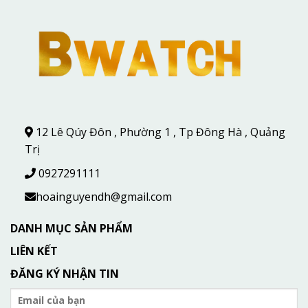
12 Lê Qúy Đôn , Phường 1 , Tp Đông Hà , Quảng
Trị
0927291111
hoainguyendh@gmail.com
DANH MỤC SẢN PHẨM
LIÊN KẾT
ĐĂNG KÝ NHẬN TIN