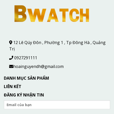
12 Lê Qúy Đôn , Phường 1 , Tp Đông Hà , Quảng
Trị
0927291111
hoainguyendh@gmail.com
DANH MỤC SẢN PHẨM
LIÊN KẾT
ĐĂNG KÝ NHẬN TIN