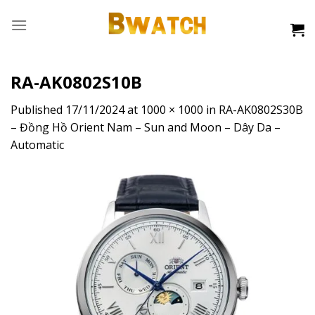
Skip
to
content
RA-AK0802S10B
Published
17/11/2024
at
1000 × 1000
in
RA-AK0802S30B
– Đồng Hồ Orient Nam – Sun and Moon – Dây Da –
Automatic