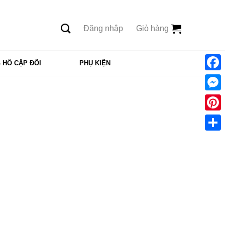
Đăng nhập
Giỏ hàng
 HỒ CẶP ĐÔI
PHỤ KIỆN
Face
Mess
Pinte
Shar