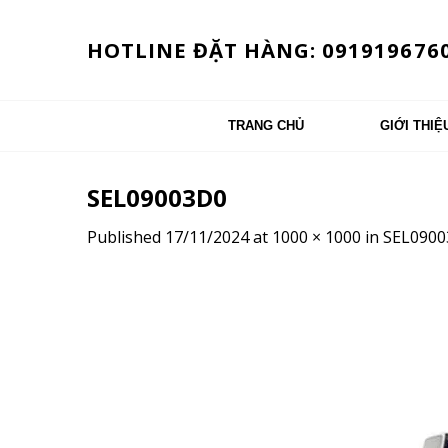
Skip
to
HOTLINE ĐẶT HÀNG: 091919676
content
TRANG CHỦ
GIỚI THIỆ
SEL09003D0
Published
17/11/2024
at
1000 × 1000
in
SEL0900