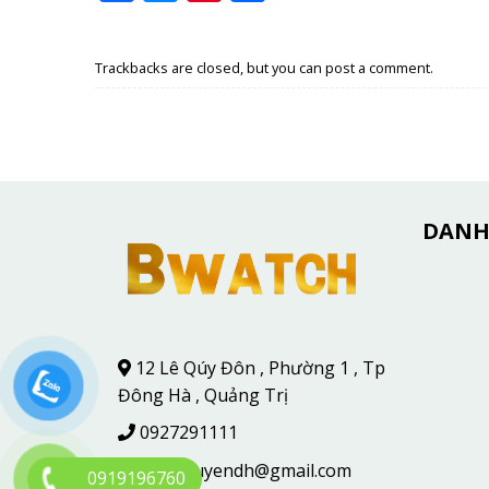
Trackbacks are closed, but you can
post a comment
.
DANH
12 Lê Qúy Đôn , Phường 1 , Tp
Đông Hà , Quảng Trị
0927291111
hoainguyendh@gmail.com
0919196760