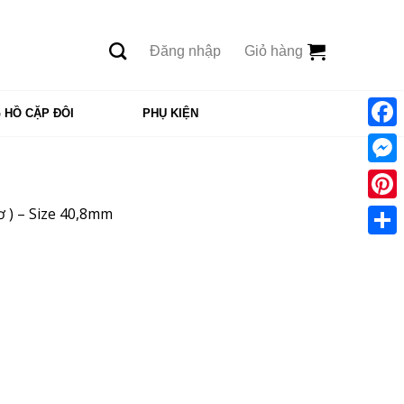
Đăng nhập
Giỏ hàng
 HỒ CẶP ĐÔI
PHỤ KIỆN
Face
Mess
Pinte
 ) – Size 40,8mm
Shar