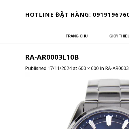
Skip
to
HOTLINE ĐẶT HÀNG: 091919676
content
TRANG CHỦ
GIỚI THIỆ
RA-AR0003L10B
Published
17/11/2024
at
600 × 600
in
RA-AR0003L