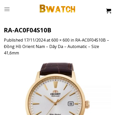
Skip
to
content
RA-AC0F04S10B
Published
17/11/2024
at
600 × 600
in
RA-AC0F04S10B –
Đồng Hồ Orient Nam – Dây Da – Automatic – Size
41,6mm