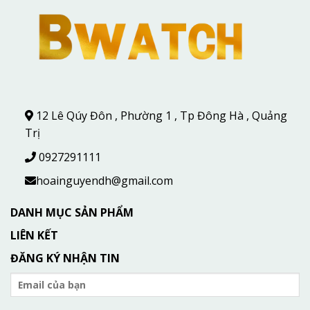
12 Lê Qúy Đôn , Phường 1 , Tp Đông Hà , Quảng
Trị
0927291111
hoainguyendh@gmail.com
DANH MỤC SẢN PHẨM
LIÊN KẾT
ĐĂNG KÝ NHẬN TIN