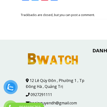
Trackbacks are closed, but you can
post a comment
.
DANH
12 Lê Qúy Đôn , Phường 1 , Tp
Đông Hà , Quảng Trị
0927291111
hoainguyendh@gmail.com