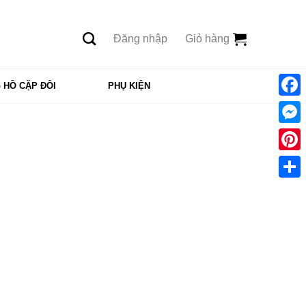
Đăng nhập
Giỏ hàng
 HỒ CẶP ĐÔI
PHỤ KIỆN
Face
Mess
Pinte
Shar