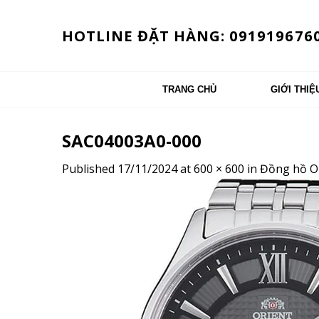
Skip
to
HOTLINE ĐẶT HÀNG: 091919676
content
TRANG CHỦ
GIỚI THIỆ
SAC04003A0-000
Published
17/11/2024
at
600 × 600
in
Đồng hồ Or