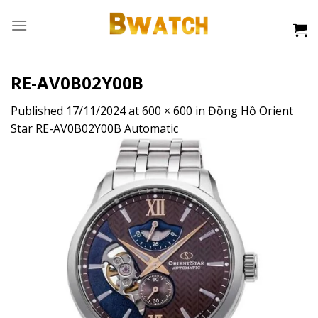
Skip
to
content
RE-AV0B02Y00B
Published
17/11/2024
at
600 × 600
in
Đồng Hồ Orient
Star RE-AV0B02Y00B Automatic