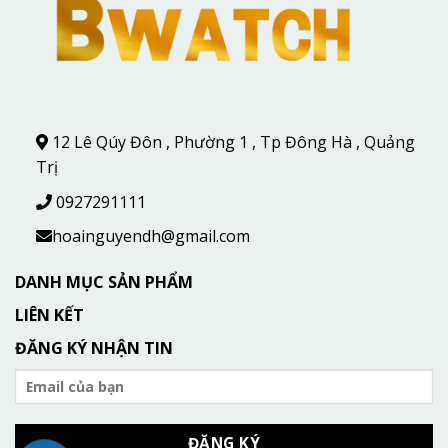
12 Lê Qúy Đôn , Phường 1 , Tp Đông Hà , Quảng
Trị
0927291111
hoainguyendh@gmail.com
DANH MỤC SẢN PHẨM
LIÊN KẾT
ĐĂNG KÝ NHẬN TIN