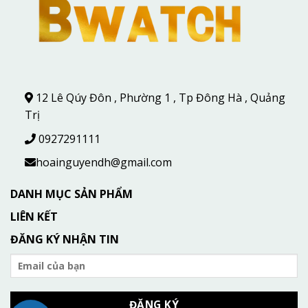
12 Lê Qúy Đôn , Phường 1 , Tp Đông Hà , Quảng
Trị
0927291111
hoainguyendh@gmail.com
DANH MỤC SẢN PHẨM
LIÊN KẾT
ĐĂNG KÝ NHẬN TIN