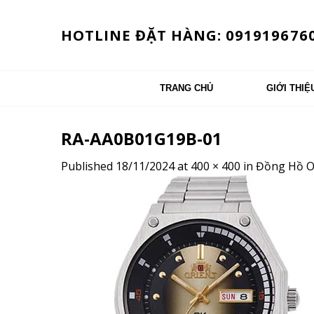
Skip
to
HOTLINE ĐẶT HÀNG: 091919676
content
TRANG CHỦ
GIỚI THIỆ
RA-AA0B01G19B-01
Published
18/11/2024
at
400 × 400
in
Đồng Hồ O