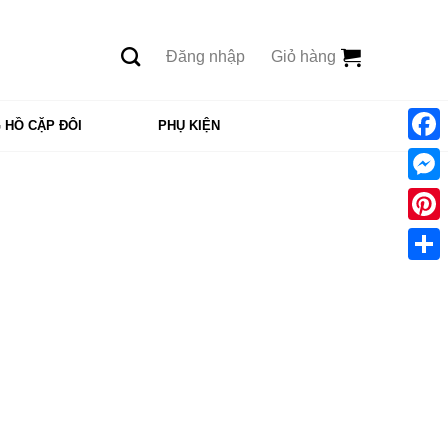
Đăng nhập
Giỏ hàng
 HỒ CẶP ĐÔI
PHỤ KIỆN
Face
Mess
Pinte
Shar