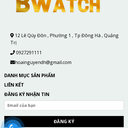
12 Lê Qúy Đôn , Phường 1 , Tp Đông Hà , Quảng
Trị
0927291111
hoainguyendh@gmail.com
DANH MỤC SẢN PHẨM
LIÊN KẾT
ĐĂNG KÝ NHẬN TIN