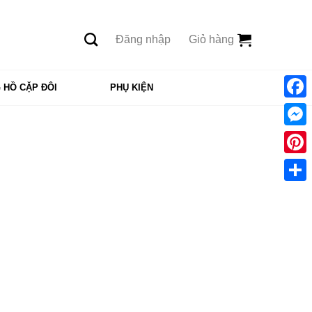
Đăng nhập
Giỏ hàng
 HỒ CẶP ĐÔI
PHỤ KIỆN
Face
Mess
Pinte
Shar