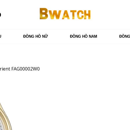
0
U
ĐỒNG HỒ NỮ
ĐỒNG HỒ NAM
ĐỒNG
rient FAG00002W0