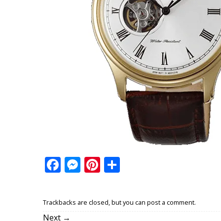
Facebook
Messenger
Pinterest
Share
Trackbacks are closed, but you can
post a comment
.
Next
→