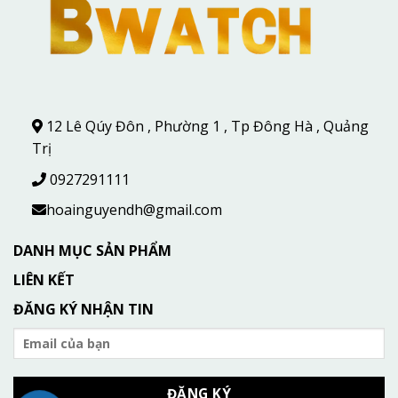
12 Lê Qúy Đôn , Phường 1 , Tp Đông Hà , Quảng
Trị
0927291111
hoainguyendh@gmail.com
DANH MỤC SẢN PHẨM
LIÊN KẾT
ĐĂNG KÝ NHẬN TIN