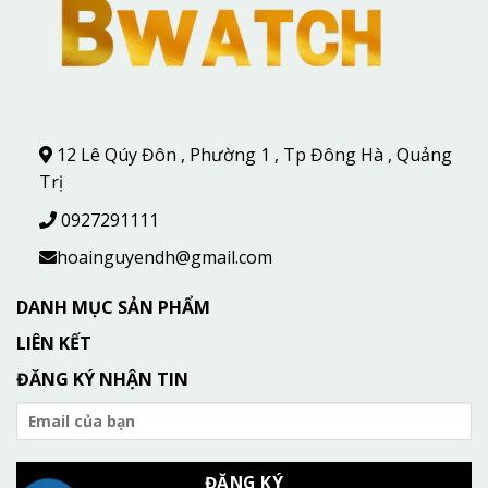
12 Lê Qúy Đôn , Phường 1 , Tp Đông Hà , Quảng
Trị
0927291111
hoainguyendh@gmail.com
DANH MỤC SẢN PHẨM
LIÊN KẾT
ĐĂNG KÝ NHẬN TIN