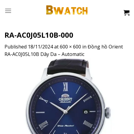
Skip
to
content
RA-AC0J05L10B-000
Published
18/11/2024
at
600 × 600
in
Đồng hồ Orient
RA-AC0J05L10B Dây Da – Automatic