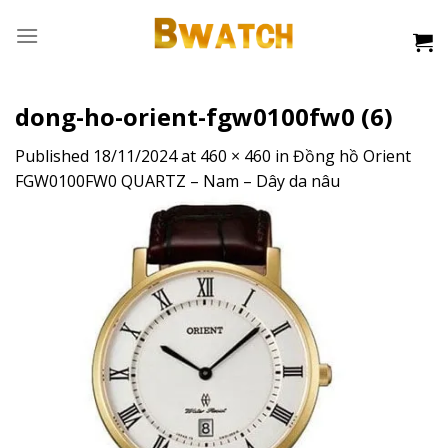
Skip
to
content
dong-ho-orient-fgw0100fw0 (6)
Published
18/11/2024
at
460 × 460
in
Đồng hồ Orient
FGW0100FW0 QUARTZ – Nam – Dây da nâu