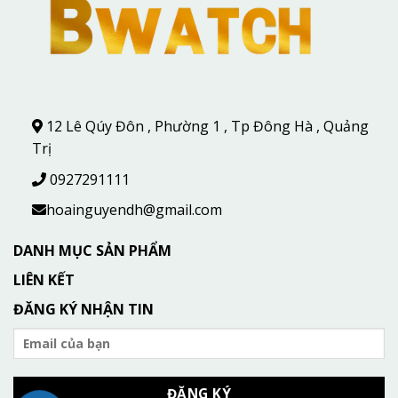
12 Lê Qúy Đôn , Phường 1 , Tp Đông Hà , Quảng
Trị
0927291111
hoainguyendh@gmail.com
DANH MỤC SẢN PHẨM
LIÊN KẾT
ĐĂNG KÝ NHẬN TIN