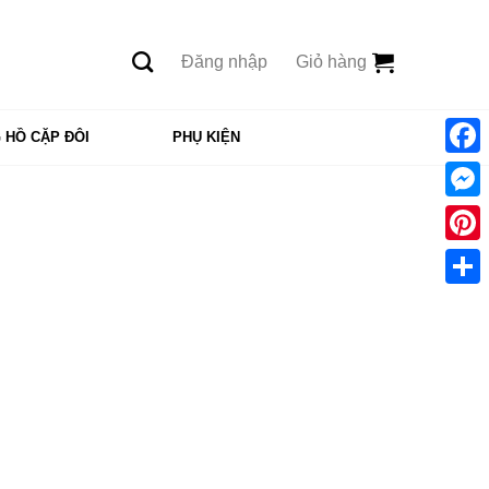
Đăng nhập
Giỏ hàng
 HỒ CẶP ĐÔI
PHỤ KIỆN
Face
Mess
Pinte
Shar