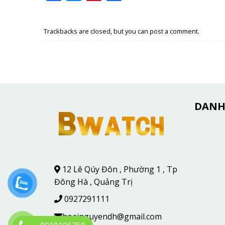
Trackbacks are closed, but you can
post a comment
.
DANH
12 Lê Qúy Đôn , Phường 1 , Tp
Đông Hà , Quảng Trị
0927291111
hoainguyendh@gmail.com