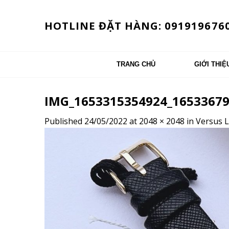
Skip
to
HOTLINE ĐẶT HÀNG: 091919676
content
TRANG CHỦ
GIỚI THIỆ
IMG_1653315354924_1653367
Published
24/05/2022
at
2048 × 2048
in
Versus L