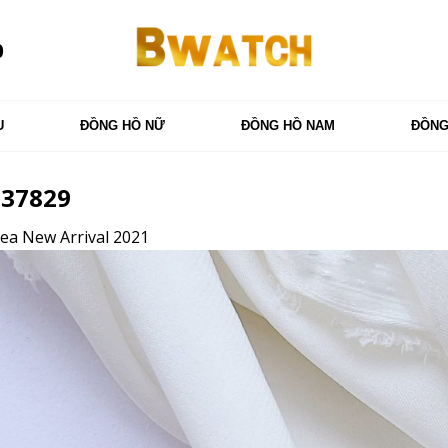
0
U
ĐỒNG HỒ NỮ
ĐỒNG HỒ NAM
ĐỒNG
937829
ea New Arrival 2021