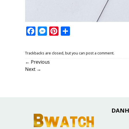
Facebook
Messenger
Pinterest
Share
Trackbacks are closed, but you can
post a comment
.
←
Previous
Next
→
DANH