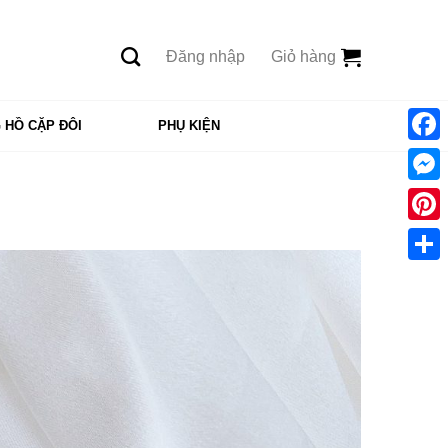
Đăng nhập
Giỏ hàng
 HỒ CẶP ĐÔI
PHỤ KIỆN
Face
Mess
Pinte
Shar