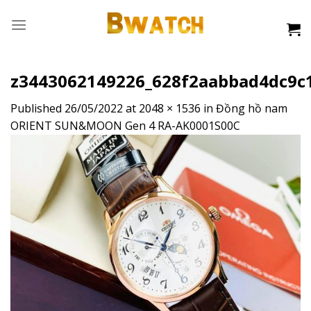
Skip
to
content
z3443062149226_628f2aabbad4dc9c
Published
26/05/2022
at
2048 × 1536
in
Đồng hồ nam
ORIENT SUN&MOON Gen 4 RA-AK0001S00C