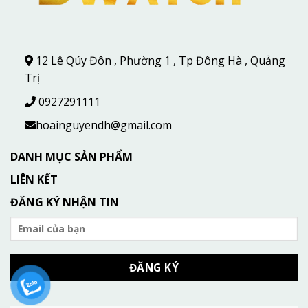
12 Lê Qúy Đôn , Phường 1 , Tp Đông Hà , Quảng
Trị
0927291111
hoainguyendh@gmail.com
DANH MỤC SẢN PHẨM
LIÊN KẾT
ĐĂNG KÝ NHẬN TIN