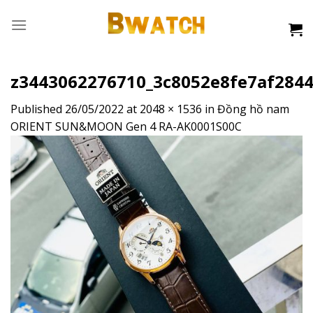
Skip
to
content
z3443062276710_3c8052e8fe7af284
Published
26/05/2022
at
2048 × 1536
in
Đồng hồ nam
ORIENT SUN&MOON Gen 4 RA-AK0001S00C