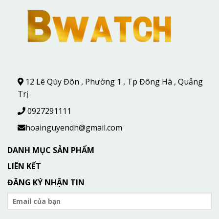
12 Lê Qúy Đôn , Phường 1 , Tp Đông Hà , Quảng
Trị
0927291111
hoainguyendh@gmail.com
DANH MỤC SẢN PHẨM
LIÊN KẾT
ĐĂNG KÝ NHẬN TIN