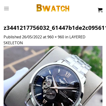
Skip
to
content
z3441217756032_61447b1de2c09561
Published
26/05/2022
at
960 × 960
in
LAYERED
SKELETON