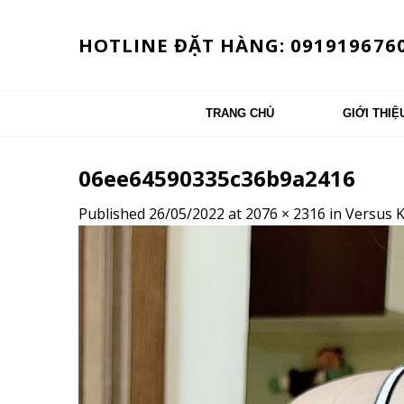
Skip
to
HOTLINE ĐẶT HÀNG: 091919676
content
TRANG CHỦ
GIỚI THIỆ
06ee64590335c36b9a2416
Published
26/05/2022
at
2076 × 2316
in
Versus K