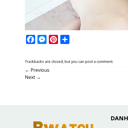
Facebook
Messenger
Pinterest
Share
Trackbacks are closed, but you can
post a comment
.
←
Previous
Next
→
DANH