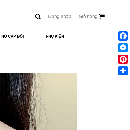
Đăng nhập
Giỏ hàng
 HỒ CẶP ĐÔI
PHỤ KIỆN
Face
Mess
Pinte
Shar