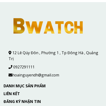
12 Lê Qúy Đôn , Phường 1 , Tp Đông Hà , Quảng
Trị
0927291111
hoainguyendh@gmail.com
DANH MỤC SẢN PHẨM
LIÊN KẾT
ĐĂNG KÝ NHẬN TIN