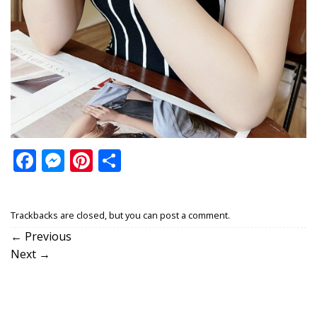
Facebook
Messenger
Pinterest
Share
Trackbacks are closed, but you can
post a comment
.
←
Previous
Next
→