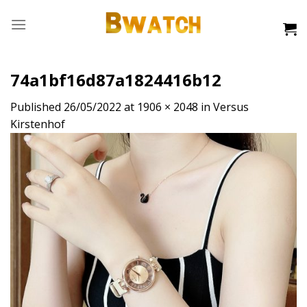
Skip
to
content
74a1bf16d87a1824416b12
Published
26/05/2022
at
1906 × 2048
in
Versus
Kirstenhof