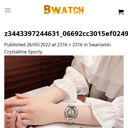
Skip
to
content
z3443397244631_06692cc3015ef024
Published
26/05/2022
at
2316 × 2316
in
Swarovski
Crystalline Sporty