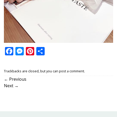
Facebook
Messenger
Pinterest
Share
Trackbacks are closed, but you can
post a comment
.
←
Previous
Next
→