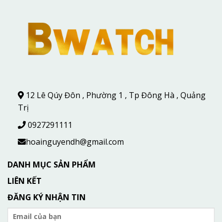
12 Lê Qúy Đôn , Phường 1 , Tp Đông Hà , Quảng
Trị
0927291111
hoainguyendh@gmail.com
DANH MỤC SẢN PHẨM
LIÊN KẾT
ĐĂNG KÝ NHẬN TIN