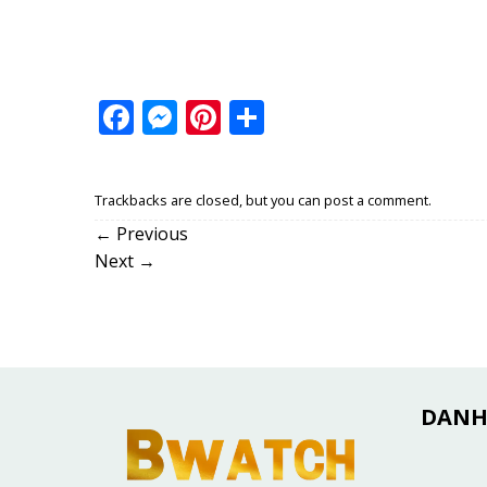
Facebook
Messenger
Pinterest
Share
Trackbacks are closed, but you can
post a comment
.
←
Previous
Next
→
DANH