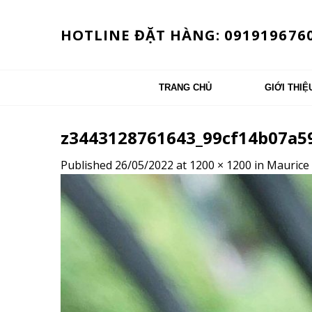
Skip
to
HOTLINE ĐẶT HÀNG: 091919676
content
TRANG CHỦ
GIỚI THIỆ
z3443128761643_99cf14b07a5
Published
26/05/2022
at
1200 × 1200
in
Maurice 