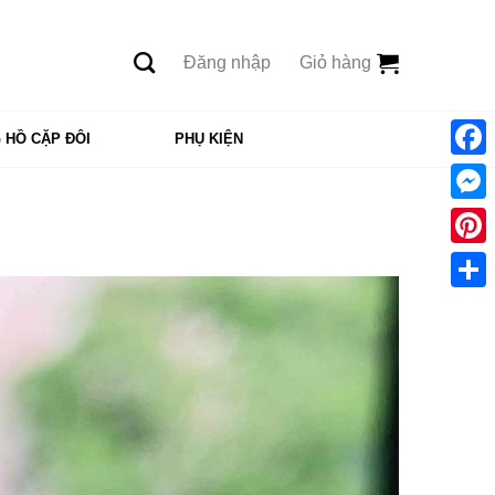
Đăng nhập
Giỏ hàng
 HỒ CẶP ĐÔI
PHỤ KIỆN
Face
Mess
Pinte
Shar