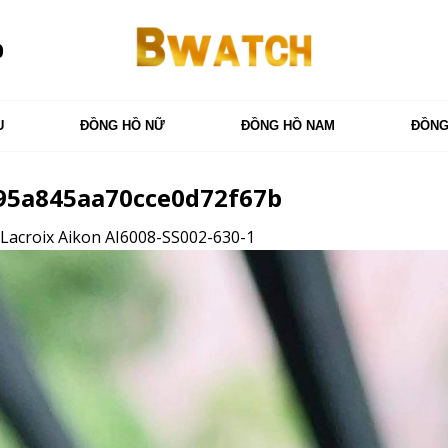
0
U
ĐỒNG HỒ NỮ
ĐỒNG HỒ NAM
ĐỒNG
95a845aa70cce0d72f67b
Lacroix Aikon AI6008-SS002-630-1