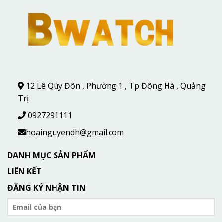
12 Lê Qúy Đôn , Phường 1 , Tp Đông Hà , Quảng
Trị
0927291111
hoainguyendh@gmail.com
DANH MỤC SẢN PHẨM
LIÊN KẾT
ĐĂNG KÝ NHẬN TIN