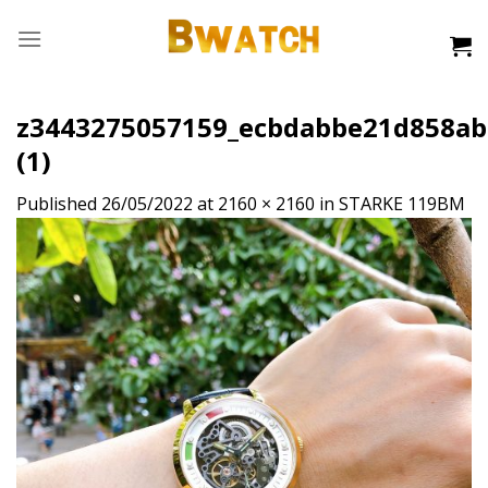
Skip
to
content
z3443275057159_ecbdabbe21d858ab
(1)
Published
26/05/2022
at
2160 × 2160
in
STARKE 119BM