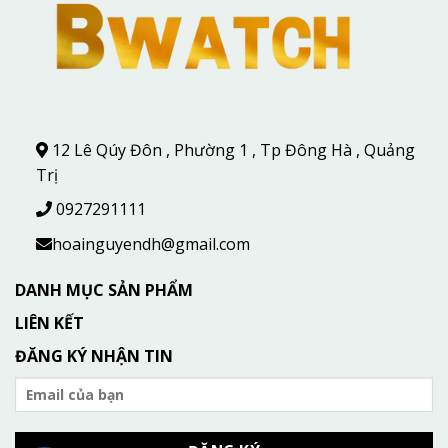
12 Lê Qúy Đôn , Phường 1 , Tp Đông Hà , Quảng
Trị
0927291111
hoainguyendh@gmail.com
DANH MỤC SẢN PHẨM
LIÊN KẾT
ĐĂNG KÝ NHẬN TIN