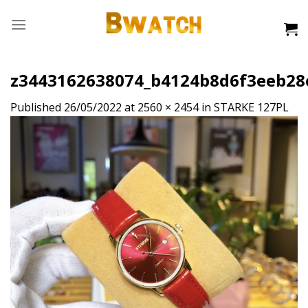
Skip
to
content
z3443162638074_b4124b8d6f3eeb28
Published
26/05/2022
at
2560 × 2454
in
STARKE 127PL