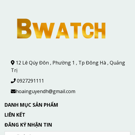
12 Lê Qúy Đôn , Phường 1 , Tp Đông Hà , Quảng
Trị
0927291111
hoainguyendh@gmail.com
DANH MỤC SẢN PHẨM
LIÊN KẾT
ĐĂNG KÝ NHẬN TIN