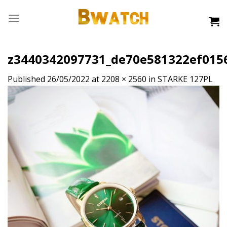
Skip
to
content
z3440342097731_de70e581322ef015
Published
26/05/2022
at
2208 × 2560
in
STARKE 127PL