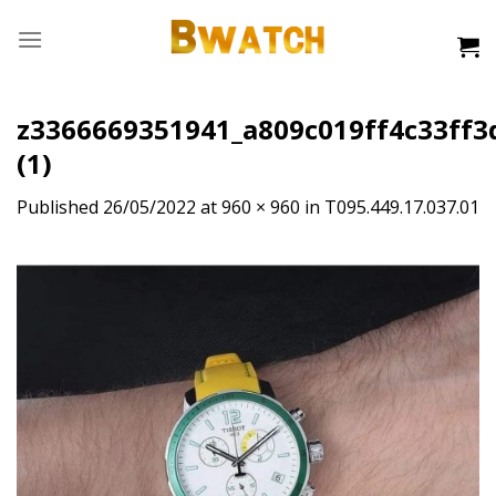
Skip
to
content
z3366669351941_a809c019ff4c33ff3
(1)
Published
26/05/2022
at
960 × 960
in
T095.449.17.037.01