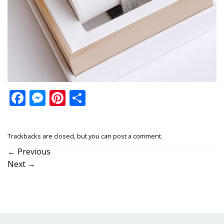
Facebook
Messenger
Pinterest
Share
Trackbacks are closed, but you can
post a comment
.
←
Previous
Next
→