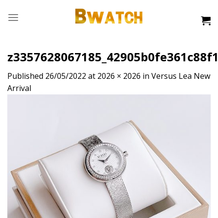
Skip
to
content
z3357628067185_42905b0fe361c88f
Published
26/05/2022
at
2026 × 2026
in
Versus Lea New
Arrival