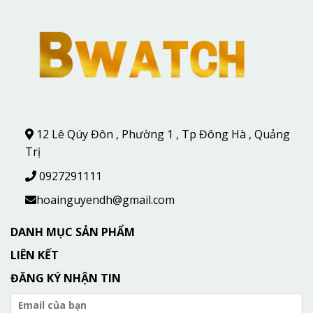
12 Lê Qúy Đôn , Phường 1 , Tp Đông Hà , Quảng
Trị
0927291111
hoainguyendh@gmail.com
DANH MỤC SẢN PHẨM
LIÊN KẾT
ĐĂNG KÝ NHẬN TIN