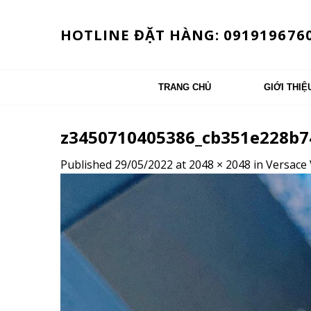
Skip
to
HOTLINE ĐẶT HÀNG: 091919676
content
TRANG CHỦ
GIỚI THIỆ
z3450710405386_cb351e228b7
Published
29/05/2022
at
2048 × 2048
in
Versace