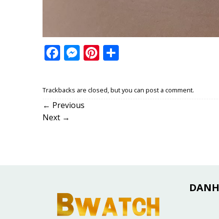
Facebook
Messenger
Pinterest
Share
Trackbacks are closed, but you can
post a comment
.
←
Previous
Next
→
DANH