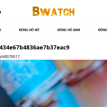
0
U
ĐỒNG HỒ NỮ
ĐỒNG HỒ NAM
ĐỒNG
434e67b4836ae7b37eac9
 VAR070017