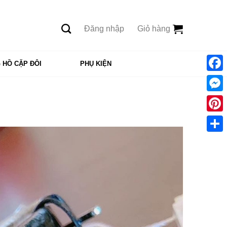
Đăng nhập
Giỏ hàng
 HỒ CẶP ĐÔI
PHỤ KIỆN
Face
Mess
Pinte
Shar