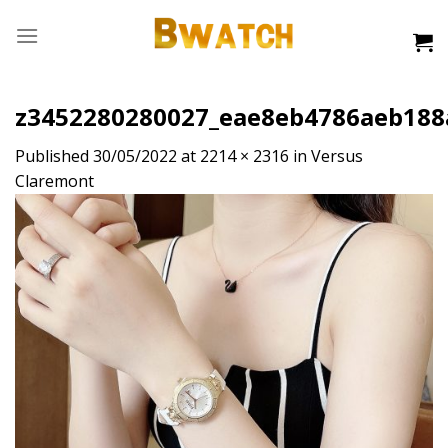
Skip
to
content
z3452280280027_eae8eb4786aeb188
Published
30/05/2022
at
2214 × 2316
in
Versus
Claremont