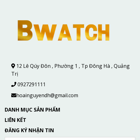
12 Lê Qúy Đôn , Phường 1 , Tp Đông Hà , Quảng
Trị
0927291111
hoainguyendh@gmail.com
DANH MỤC SẢN PHẨM
LIÊN KẾT
ĐĂNG KÝ NHẬN TIN