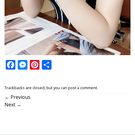
Facebook
Messenger
Pinterest
Share
Trackbacks are closed, but you can
post a comment
.
←
Previous
Next
→