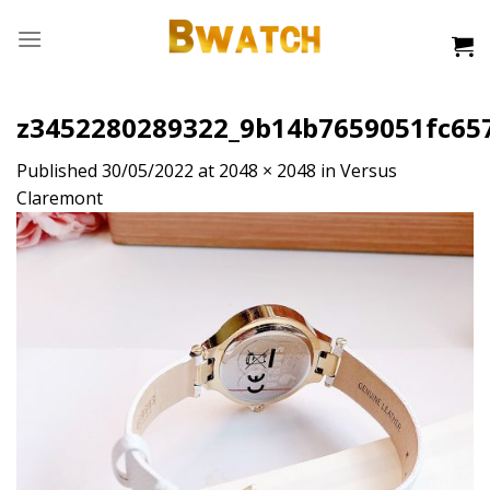
Skip
to
content
z3452280289322_9b14b7659051fc65
Published
30/05/2022
at
2048 × 2048
in
Versus
Claremont