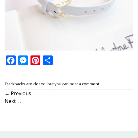
Facebook
Messenger
Pinterest
Share
Trackbacks are closed, but you can
post a comment
.
←
Previous
Next
→