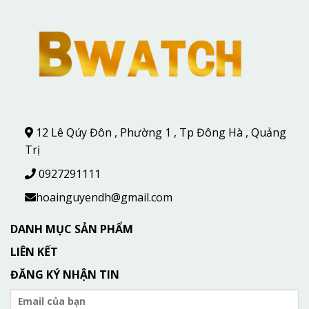
12 Lê Qúy Đôn , Phường 1 , Tp Đông Hà , Quảng
Trị
0927291111
hoainguyendh@gmail.com
DANH MỤC SẢN PHẨM
LIÊN KẾT
ĐĂNG KÝ NHẬN TIN