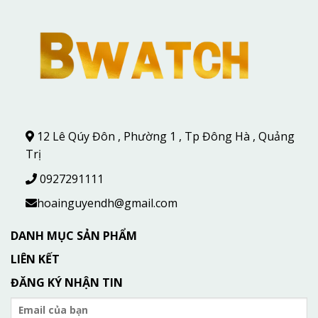
12 Lê Qúy Đôn , Phường 1 , Tp Đông Hà , Quảng
Trị
0927291111
hoainguyendh@gmail.com
DANH MỤC SẢN PHẨM
LIÊN KẾT
ĐĂNG KÝ NHẬN TIN