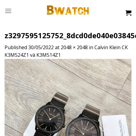
Skip
to
content
z3297595125752_8dcd0de040e03845
Published
30/05/2022
at
2048 × 2048
in
Calvin Klein CK
K3M524Z1 và K3M514Z1