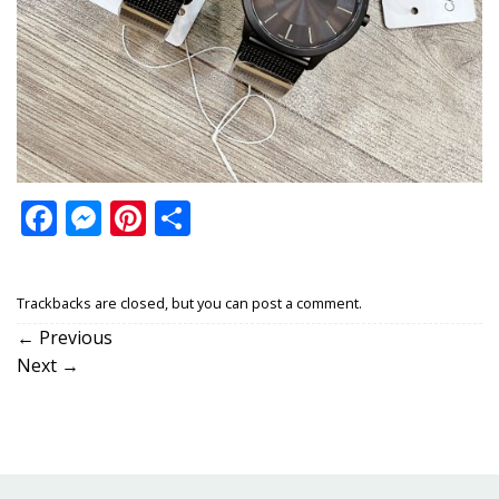
Facebook
Messenger
Pinterest
Share
Trackbacks are closed, but you can
post a comment
.
←
Previous
Next
→