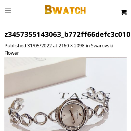
Skip
to
content
z3457355143063_b772ff66defc3c01
Published
31/05/2022
at
2160 × 2098
in
Swarovski
Flower