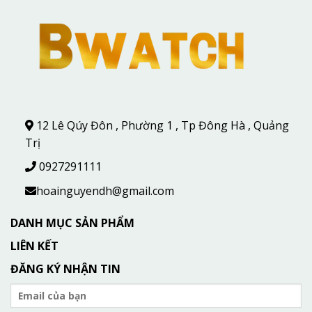
12 Lê Qúy Đôn , Phường 1 , Tp Đông Hà , Quảng
Trị
0927291111
hoainguyendh@gmail.com
DANH MỤC SẢN PHẨM
LIÊN KẾT
ĐĂNG KÝ NHẬN TIN