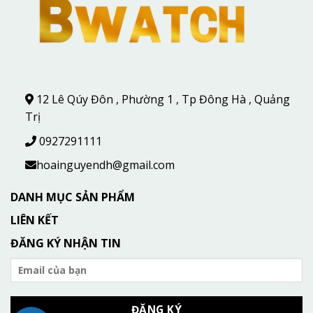
12 Lê Qúy Đôn , Phường 1 , Tp Đông Hà , Quảng
Trị
0927291111
hoainguyendh@gmail.com
DANH MỤC SẢN PHẨM
LIÊN KẾT
ĐĂNG KÝ NHẬN TIN