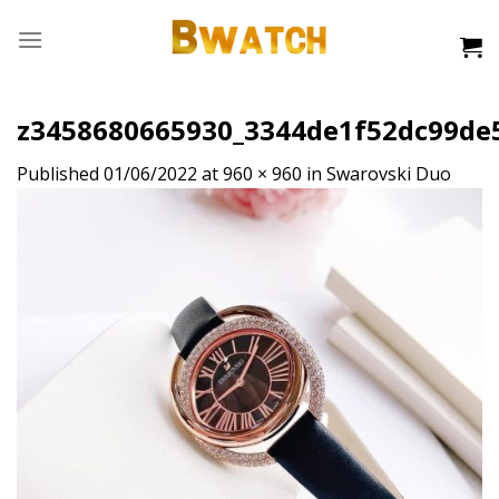
Skip
to
content
z3458680665930_3344de1f52dc99de
Published
01/06/2022
at
960 × 960
in
Swarovski Duo