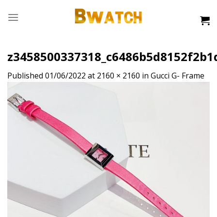
Skip
to
content
z3458500337318_c6486b5d8152f2b1
Published
01/06/2022
at
2160 × 2160
in
Gucci G- Frame