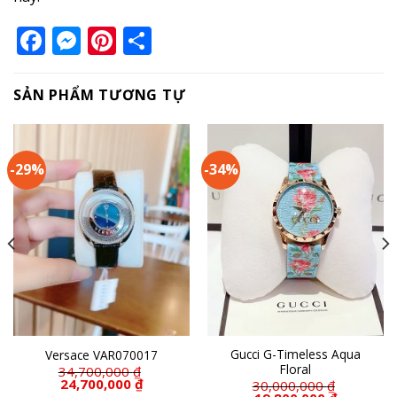
Facebook
Messenger
Pinterest
Share
SẢN PHẨM TƯƠNG TỰ
-29%
-34%
Gucci G-Timeless Aqua
Versace VAR070017
Floral
á
34,700,000
₫
ện
Giá
Giá
24,700,000
₫
30,000,000
₫
gốc
hiện
Giá
Giá